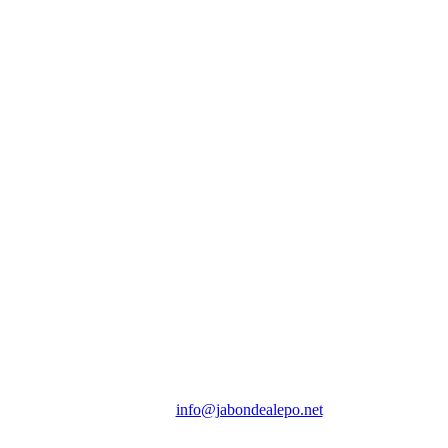
ARM Importación & Distribución-Venta
En exclusiva para España
Depósitos en: Figueres – Madrid
Avda. Salvador Dalí, 98 - 17600 Figueres (España)
Teléf.: 686 711295
E-mail:
info@jabondealepo.net