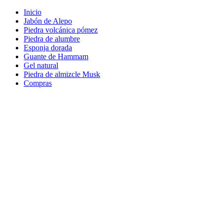
Inicio
Jabón de Alepo
Piedra volcánica pómez
Piedra de alumbre
Esponja dorada
Guante de Hammam
Gel natural
Piedra de almizcle Musk
Compras