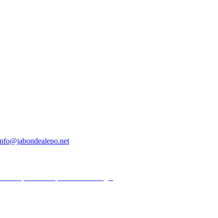
zcla de flores y vainilla.
llas.
ú, el yoga tántrico y la poesía árabe, como representación del aroma
igueres – Madrid
info@jabondealepo.net
tica de privacidad |
Información legal